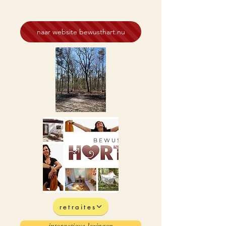
naar website bewusthart.nu
retraites
interactieve lezingen