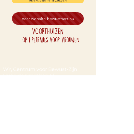
naar website bewusthart.nu
VOORTHUIZEN
1 op 1 retraites voor vrouwen
WY, Centrum voor Bewust-Zijn
Hugo de Grootlaan 85
3314 AG Dordrecht
06-10257152
kvk
60960604
btw NL002027390B39
Of neem contact met ons op via ons
contactformulier!
Privacyverklaring
Algemene Voorwaarden