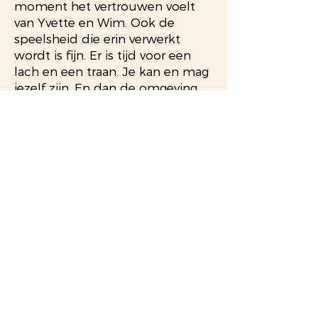
moment het vertrouwen voelt
van Yvette en Wim. Ook de
speelsheid die erin verwerkt
wordt is fijn. Er is tijd voor een
lach en een traan. Je kan en mag
jezelf zijn. En dan de omgeving.
Het Kasteel is geweldig. De sfeer
die het uitstraalt geef je het
gevoel dat je terug gaat in de tijd.
Die stond daar even stil voor een
week. Je helemaal
onderdompelen in de sfeer van
toen en de verbondenheid met
de groep. En dan de tuin
eromheen. Er zijn zulke mooie
plekjes gecreëerd om je even
terug te trekken en te genieten
van de natuur om je heen. Ik mis
het nu al. Wat een fijne ervaring
om dit te mogen meemaken.