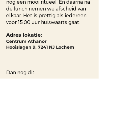
nog een mooi ritueel. En daarna na
de lunch nemen we afscheid van
elkaar. Het is prettig als iedereen
voor 15.00 uur huiswaarts gaat.
Adres lokatie:
Centrum Athanor
Hooislagen 9, 7241 NJ Lochem
Dan nog dit:
♥ Deze retraite week is bedoeld
om jou te voeden.♥
Via stem, klank, lichaamswerk,
overgave aan stilte en meditatie
maak je contact met je natuurlijke
voedingsbron. Daar waar je contact
maakt met de universele