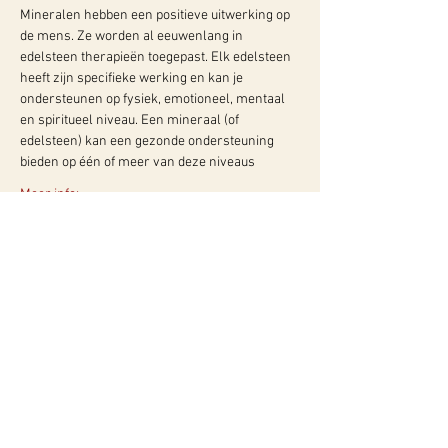
Mineralen hebben een positieve uitwerking op 
de mens. Ze worden al eeuwenlang in 
edelsteen therapieën toegepast. Elk edelsteen 
heeft zijn specifieke werking en kan je 
ondersteunen op fysiek, emotioneel, mentaal 
en spiritueel niveau. Een mineraal (of 
edelsteen) kan een gezonde ondersteuning 
bieden op één of meer van deze niveaus
Meer info:
WY, Centrum voor Bewust-Zijn
Hugo de Grootlaan 85
3314 AG Dordrecht
06-10257152
kvk
60960604
btw NL002027390B39