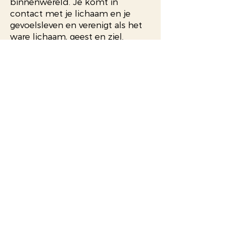
binnenwereld. Je komt in
contact met je lichaam en je
gevoelsleven en verenigt als het
ware lichaam, geest en ziel.
Ontdek door het dansen welke
opgekropte emoties geuit willen
worden. Elkaars ruimte wordt
gerespecteerd en samen dansen
ontstaat organisch of
opbouwend.
Niet gek dus dat de mensen al
eeuwenlang dansen tijdens
vieringen, rituelen en
ceremonies.
We dansen op blote voeten
zonder te praten op
verschillende soorten beats en
stijlen muziek. Voel je welkom en
ervaar je diversiteit en je mag