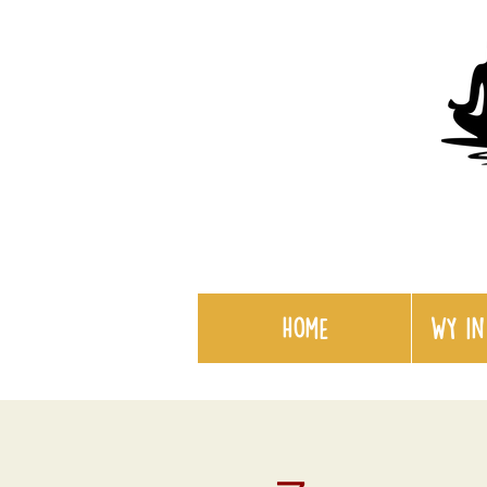
Home
WY in