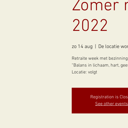
Zomer r
2022
zo 14 aug
  |  
De locatie wo
Retraite week met bezinning
“Balans in lichaam, hart, gee
Locatie: volgt
Registration is Clo
See other events