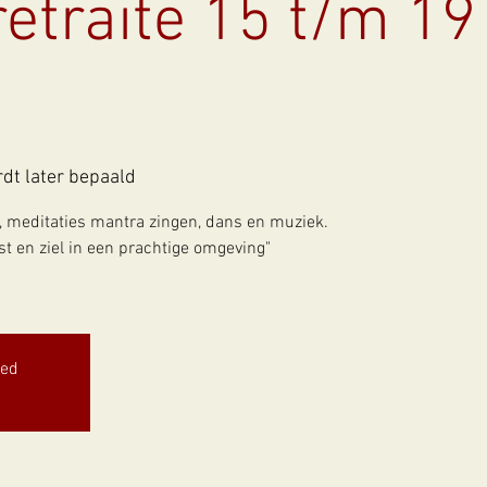
etraite 15 t/m 19
rdt later bepaald
, meditaties mantra zingen, dans en muziek.
st en ziel in een prachtige omgeving"
sed