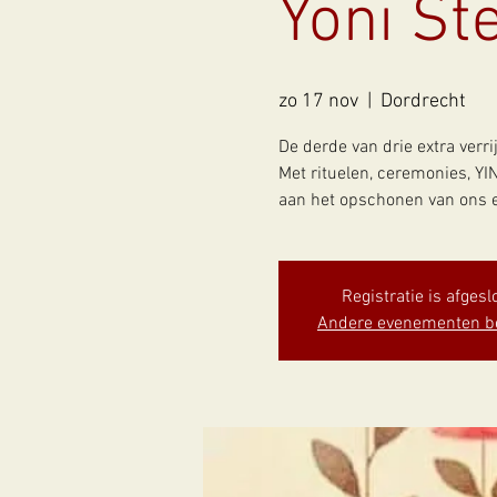
Yoni St
zo 17 nov
  |  
Dordrecht
De derde van drie extra verri
Met rituelen, ceremonies, Y
aan het opschonen van ons e
Registratie is afgesl
Andere evenementen b