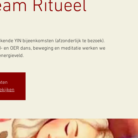
eam Ritueel
jkende YIN bijeenkomsten (afzonderlijk te bezoek).
IN- en OER dans, beweging en meditatie werken we
nergieveld.
oten
ekijken