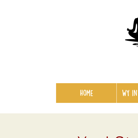
Home
WY in