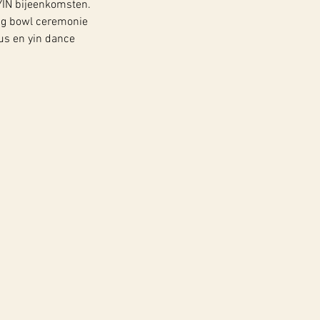
e YIN bijeenkomsten.
ng bowl ceremonie
us en yin dance