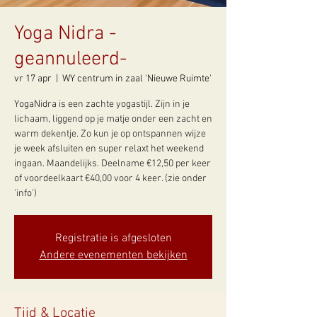
Yoga Nidra -
geannuleerd-
vr 17 apr
  |  
WY centrum in zaal 'Nieuwe Ruimte'
YogaNidra is een zachte yogastijl. Zijn in je
lichaam, liggend op je matje onder een zacht en
warm dekentje. Zo kun je op ontspannen wijze
je week afsluiten en super relaxt het weekend
ingaan. Maandelijks. Deelname €12,50 per keer
of voordeelkaart €40,00 voor 4 keer. (zie onder
'info')
Registratie is afgesloten
Andere evenementen bekijken
Tijd & Locatie