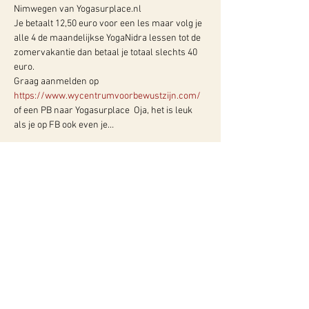
Nimwegen van Yogasurplace.nl
Je betaalt 12,50 euro voor een les maar volg je 
alle 4 de maandelijkse YogaNidra lessen tot de 
zomervakantie dan betaal je totaal slechts 40 
euro.  
Graag aanmelden op 
https://www.wycentrumvoorbewustzijn.com/
of een PB naar Yogasurplace  Oja, het is leuk 
als je op FB ook even je…
Meer info:
WY, Centrum voor Bewust-Zijn
Hugo de Grootlaan 85
3314 AG Dordrecht
06-10257152
kvk
60960604
btw NL002027390B39