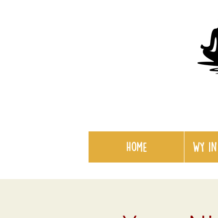
Home
WY in