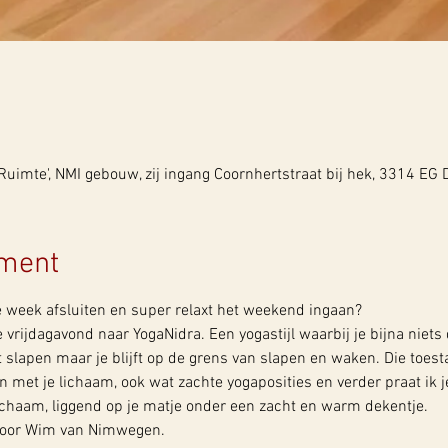
uimte', NMI gebouw, zij ingang Coornhertstraat bij hek, 3314 EG
ement
e week afsluiten en super relaxt het weekend ingaan?
rijdagavond naar YogaNidra. Een yogastijl waarbij je bijna niets d
cht slapen maar je blijft op de grens van slapen en waken. Die toes
 met je lichaam, ook wat zachte yogaposities en verder praat ik j
 lichaam, liggend op je matje onder een zacht en warm dekentje.
door Wim van Nimwegen.