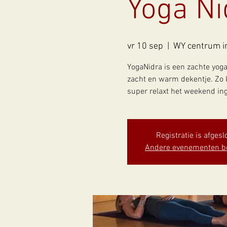
Yoga Ni
vr 10 sep
  |  
WY centrum in
YogaNidra is een zachte yogas
zacht en warm dekentje. Zo 
super relaxt het weekend in
Registratie is afgesl
Andere evenementen b