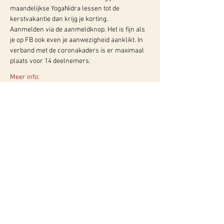
maandelijkse YogaNidra lessen tot de 
kerstvakantie dan krijg je korting.
Aanmelden via de aanmeldknop. Het is fijn als 
je op FB ook even je aanwezigheid aanklikt. In 
verband met de coronakaders is er maximaal 
plaats voor 14 deelnemers.
Meer info:
WY, Centrum voor Bewust-Zijn
Hugo de Grootlaan 85
3314 AG Dordrecht
06-10257152
kvk
60960604
btw NL002027390B39
Of neem contact met ons op via ons
contactformulier!