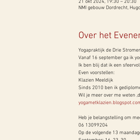
21 okt 2024, 19:30 – 20:30
NMI gebouw Dordrecht, Hugo 
Over het Even
Yogapraktijk de Drie Stromen
Vanaf 16 september ga ik yo
Ik ben blij dat ik een sfeerv
Even voorstellen:
Klazien Meeldijk

Sinds 2010 ben ik gediplome
yogametklazien.blogspot.co
Heb je belangstelling om mee
06 13099204
Op de volgende 13 maandagen