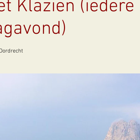
t Klazien (iedere
gavond)
Dordrecht