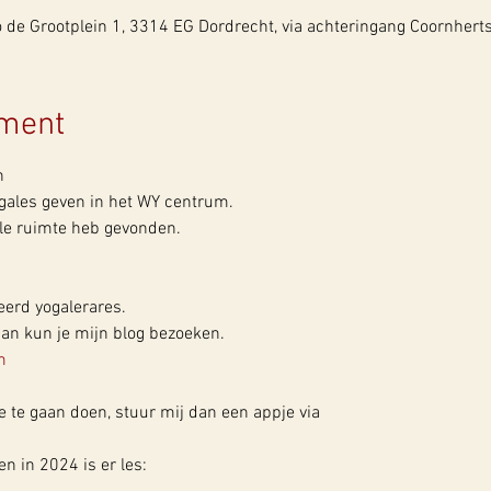
de Grootplein 1, 3314 EG Dordrecht, via achteringang Coornherts
ement


gales geven in het WY centrum.

olle ruimte heb gevonden.
erd yogalerares.

m
 te gaan doen, stuur mij dan een appje via

 in 2024 is er les: