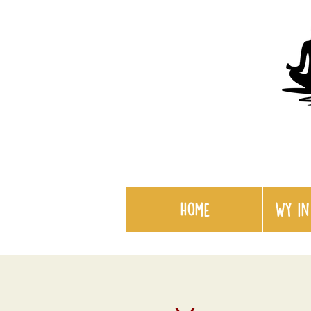
Home
WY in