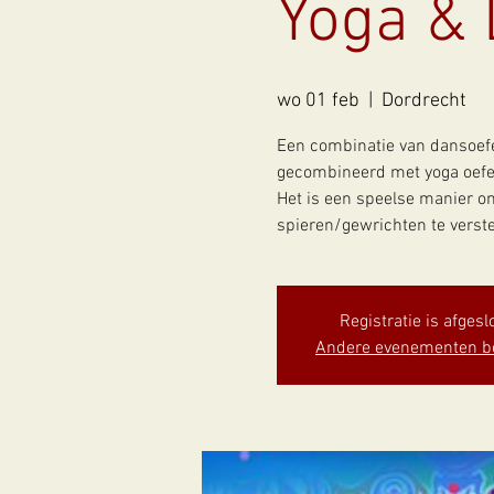
Yoga &
wo 01 feb
  |  
Dordrecht
Een combinatie van dansoef
gecombineerd met yoga oefe
Het is een speelse manier om
spieren/gewrichten te verste
Registratie is afgesl
Andere evenementen b