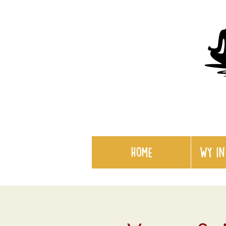
Home
WY in