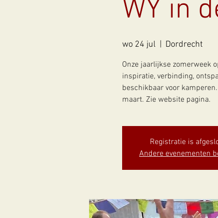
WY in de
wo 24 jul
  |  
Dordrecht
Onze jaarlijkse zomerweek o
inspiratie, verbinding, onts
beschikbaar voor kamperen. 
maart. Zie website pagina.
Registratie is afgesl
Andere evenementen b