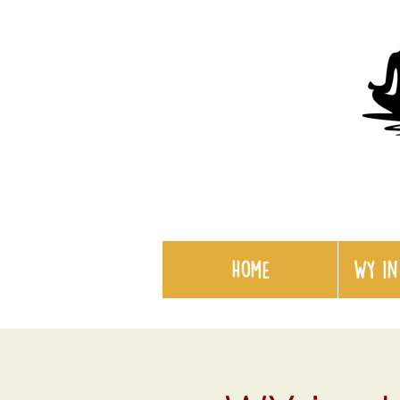
Home
WY in