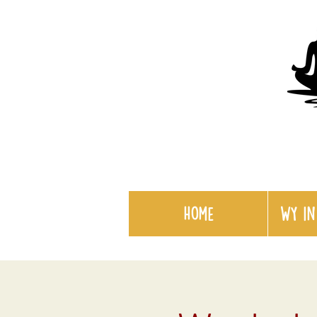
Home
WY in