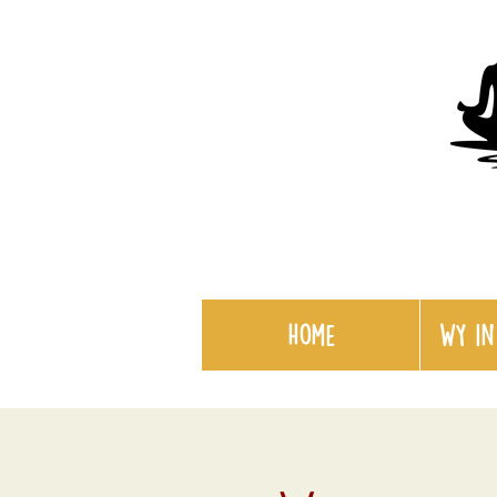
Home
WY in