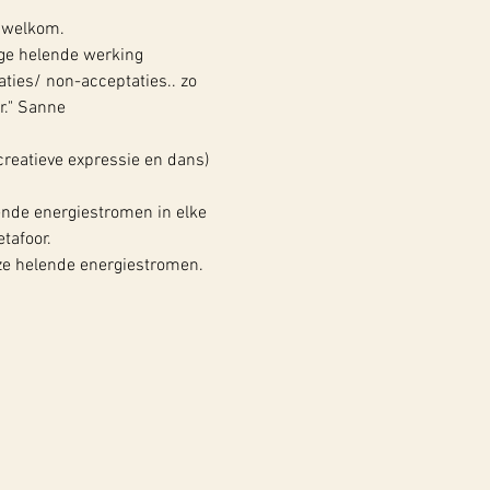
s welkom.
ge helende werking 
aties/ non-acceptaties.. zo 
r." Sanne
reatieve expressie en dans) 
ende energiestromen in elke 
tafoor.
ze helende energiestromen. 