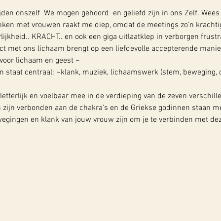
jden onszelf  We mogen gehoord  en geliefd zijn in ons Zelf. Wee
nken met vrouwen raakt me diep, omdat de meetings zo'n krachti
lijkheid.. KRACHT.. en ook een giga uitlaatklep in verborgen frustr
ct met ons lichaam brengt op een liefdevolle accepterende manie
voor lichaam en geest ~
 staat centraal: ~klank, muziek, lichaamswerk (stem, beweging, c
etterlijk en voelbaar mee in de verdieping van de zeven verschill
 zijn verbonden aan de chakra's en de Griekse godinnen staan me
ewegingen en klank van jouw vrouw zijn om je te verbinden met de