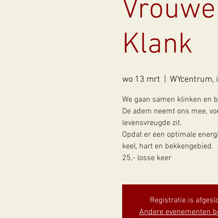
Vrouwen
Klank
wo 13 mrt
  |  
WYcentrum, 
We gaan samen klinken en b
De adem neemt ons mee, voe
levensvreugde zit.
Opdat er een optimale energi
keel, hart en bekkengebied.
25,- losse keer
Registratie is afgesl
Andere evenementen b