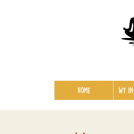
Home
WY in