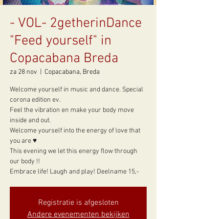
- VOL- 2getherinDance
"Feed yourself" in
Copacabana Breda
za 28 nov
  |  
Copacabana, Breda
Welcome yourself in music and dance. Special
corona edition ev.
Feel the vibration en make your body move
inside and out.
Welcome yourself into the energy of love that
you are ♥
This evening we let this energy flow through
our body !!
Embrace life! Laugh and play! Deelname 15,-
Registratie is afgesloten
Andere evenementen bekijken