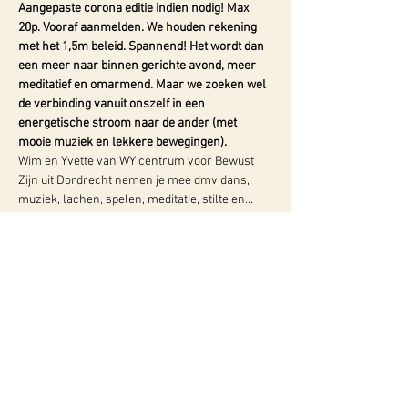
Aangepaste corona editie indien nodig! Max 
20p. Vooraf aanmelden. We houden rekening 
met het 1,5m beleid. Spannend!
Het wordt dan 
een meer naar binnen gerichte avond, meer 
meditatief en omarmend. Maar we zoeken wel 
de verbinding vanuit onszelf in een 
energetische stroom naar de ander (met 
mooie muziek en lekkere bewegingen).
Wim en Yvette van WY centrum voor Bewust 
Zijn uit Dordrecht nemen je mee dmv dans, 
muziek, lachen, spelen, meditatie, stilte en…
Meer info:
WY, Centrum voor Bewust-Zijn
Hugo de Grootlaan 85
3314 AG Dordrecht
06-10257152