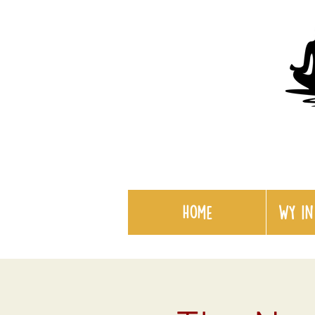
Home
WY in