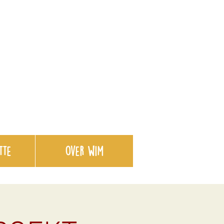
tte
over wim