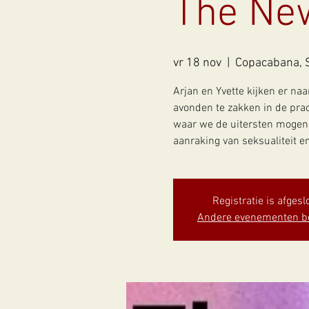
The Ne
vr 18 nov
  |  
Copacabana, 
Arjan en Yvette kijken er na
avonden te zakken in de pra
waar we de uitersten mogen o
aanraking van seksualiteit en
Registratie is afgesl
Andere evenementen b