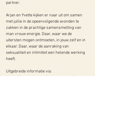
partner.
Arjan en Yvette kijken er naar uit om samen 
met jullie in de opeenvolgende avonden te 
zakken in de prachtige samensmelting van 
man vrouw energie. Daar, waar we de 
uitersten mogen ontmoeten, in jouw zelf en in 
elkaar. Daar, waar de aanraking van 
seksualiteit en intimiteit een helende werking 
heeft.
Uitgebreide informatie via: 
 https://bewusthart.nu/evenementen/the-
new-dance-workshop/
WY, Centrum voor Bewust-Zijn
Hugo de Grootlaan 85