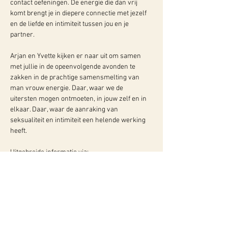
contact oefeningen. De energie die dan vrij 
komt brengt je in diepere connectie met jezelf 
en de liefde en intimiteit tussen jou en je 
partner.
Arjan en Yvette kijken er naar uit om samen 
met jullie in de opeenvolgende avonden te 
zakken in de prachtige samensmelting van 
man vrouw energie. Daar, waar we de 
uitersten mogen ontmoeten, in jouw zelf en in 
elkaar. Daar, waar de aanraking van 
seksualiteit en intimiteit een helende werking 
heeft.
Uitgebreide informatie via: 
 https://bewusthart.nu/evenementen/the-
new-dance-workshop/