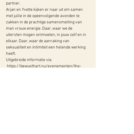
partner.
Arjan en Yvette kijken er naar uit om samen 
met jullie in de opeenvolgende avonden te 
zakken in de prachtige samensmelting van 
man vrouw energie. Daar, waar we de 
uitersten mogen ontmoeten, in jouw zelf en in 
elkaar. Daar, waar de aanraking van 
seksualiteit en intimiteit een helende werking 
heeft.
Uitgebreide informatie via: 
 https://bewusthart.nu/evenementen/the-
new-dance-workshop/
WY, Centrum voor Bewust-Zijn
Hugo de Grootlaan 85
3314 AG Dordrecht
06-10257152