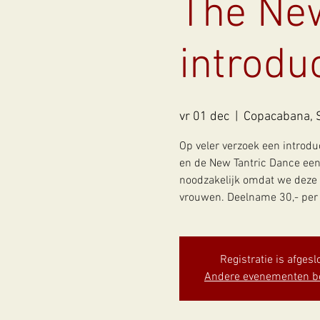
The Ne
introd
vr 01 dec
  |  
Copacabana, 
Op veler verzoek een introdu
en de New Tantric Dance een
noodzakelijk omdat we deze 
vrouwen. Deelname 30,- per
Registratie is afgesl
Andere evenementen b