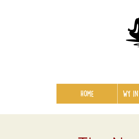
Home
WY in