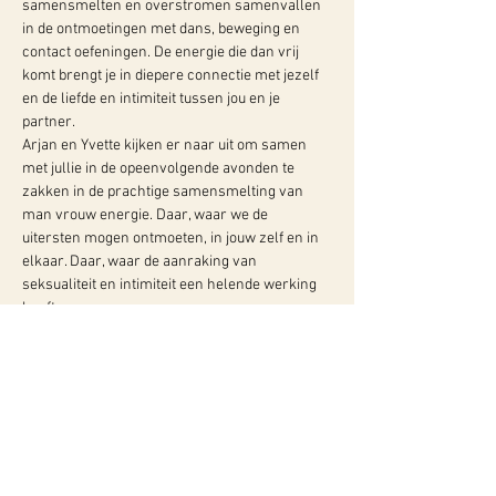
samensmelten en overstromen samenvallen 
in de ontmoetingen met dans, beweging en 
contact oefeningen. De energie die dan vrij 
komt brengt je in diepere connectie met jezelf 
en de liefde en intimiteit tussen jou en je 
partner.
Arjan en Yvette kijken er naar uit om samen 
met jullie in de opeenvolgende avonden te 
zakken in de prachtige samensmelting van 
man vrouw energie. Daar, waar we de 
uitersten mogen ontmoeten, in jouw zelf en in 
elkaar. Daar, waar de aanraking van 
seksualiteit en intimiteit een helende werking 
heeft. 
Meer info:
WY, Centrum voor Bewust-Zijn