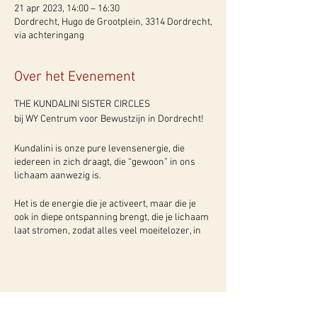
21 apr 2023, 14:00 – 16:30
Dordrecht, Hugo de Grootplein, 3314 Dordrecht,
via achteringang
Over het Evenement
THE KUNDALINI SISTER CIRCLES
bij WY Centrum voor Bewustzijn in Dordrecht!
Kundalini is onze pure levensenergie, die
iedereen in zich draagt, die “gewoon” in ons
lichaam aanwezig is.
Het is de energie die je activeert, maar die je
ook in diepe ontspanning brengt, die je lichaam
laat stromen, zodat alles veel moeitelozer, in
een flow, gaat. Kundalini is jouw bron van
levensenergie die door je wervelkolom, door de
chakra’s heen, naar boven stroomt. Om dit te
kunnen ervaren, is het nodig je chakra’s op te
schonen en nog meer aan te zetten, zodat jouw
eigen bubbelende levenselixer weer vrij kan