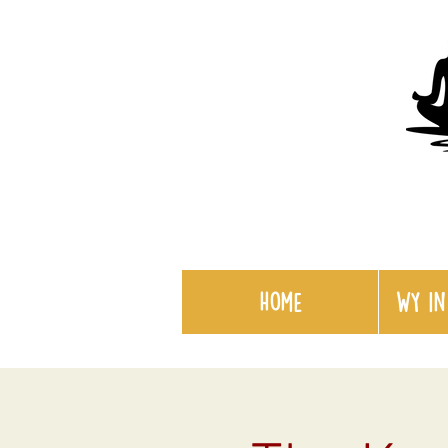
Home
WY in