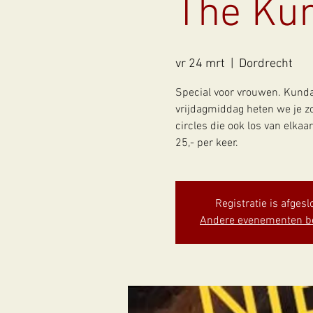
The Kun
vr 24 mrt
  |  
Dordrecht
Special voor vrouwen. Kundal
vrijdagmiddag heten we je zo
circles die ook los van elkaar
25,- per keer.
Registratie is afgesl
Andere evenementen b