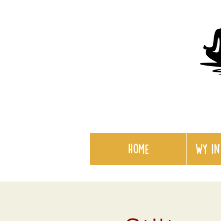
Home
WY in