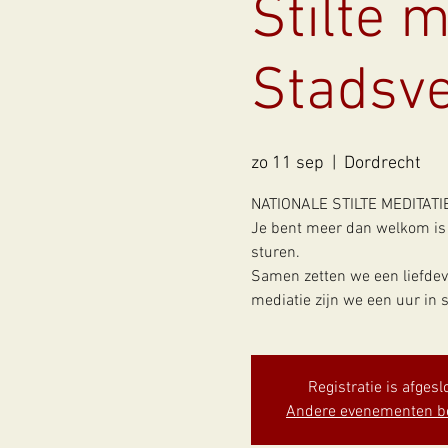
Stilte m
Stadsve
zo 11 sep
  |  
Dordrecht
NATIONALE STILTE MEDITATI
Je bent meer dan welkom is 
sturen.
Samen zetten we een liefdevo
mediatie zijn we een uur in s
Registratie is afgesl
Andere evenementen b