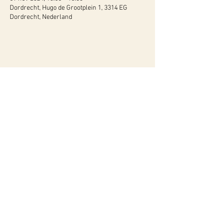
Dordrecht, Hugo de Grootplein 1, 3314 EG
Dordrecht, Nederland
WY, Centrum voor Bewust-Zijn
Hugo de Grootlaan 85
3314 AG Dordrecht
06-10257152
kvk
60960604
btw NL002027390B39
Of neem contact met ons op via ons
contactformulier!
Privacyverklaring
Algemene Voorwaarden
Instagram
Geef ons een like of volg ons ook op