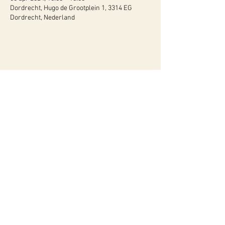
Dordrecht, Hugo de Grootplein 1, 3314 EG
Dordrecht, Nederland
WY, Centrum voor Bewust-Zijn
Hugo de Grootlaan 85
3314 AG Dordrecht
06-10257152
kvk
60960604
btw NL002027390B39
Of neem contact met ons op via ons
contactformulier!
Privacyverklaring
Algemene Voorwaarden
Instagram
Geef ons een like of volg ons ook op