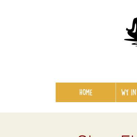
Home
WY in