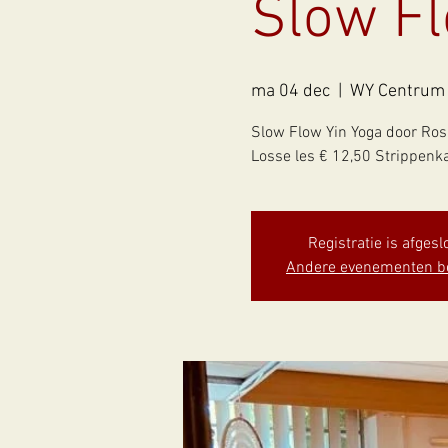
Slow Fl
ma 04 dec
  |  
WY Centrum 
Slow Flow Yin Yoga door Ros
Registratie is afgesl
Andere evenementen b