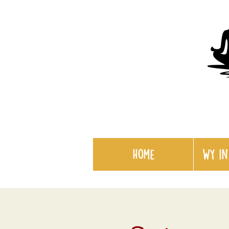
Home
WY in