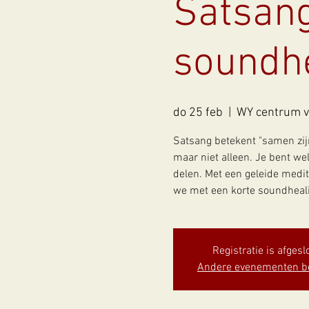
Satsang
soundh
do 25 feb
  |  
WY centrum v
Satsang betekent "samen zijn
maar niet alleen. Je bent w
delen. Met een geleide medita
we met een korte soundheal
Registratie is afgesl
Andere evenementen b