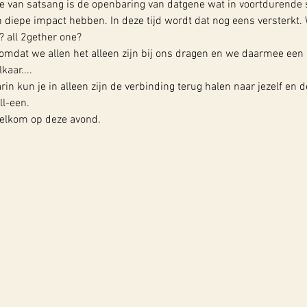
ie van satsang is de openbaring van datgene wat in voortdurende st
n diepe impact hebben. In deze tijd wordt dat nog eens versterkt. 
? all 2gether one?
 omdat we allen het alleen zijn bij ons dragen en we daarmee een
kaar....
rin kun je in alleen zijn de verbinding terug halen naar jezelf en d
ll-een.
welkom op deze avond.