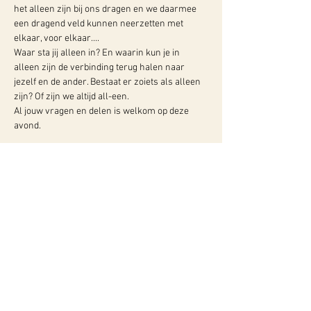
het alleen zijn bij ons dragen en we daarmee 
een dragend veld kunnen neerzetten met 
elkaar, voor elkaar....
Waar sta jij alleen in? En waarin kun je in 
alleen zijn de verbinding terug halen naar 
jezelf en de ander. Bestaat er zoiets als alleen 
zijn? Of zijn we altijd all-een.
Al jouw vragen en delen is welkom op deze 
avond.
Meer info:
WY, Centrum voor Bewust-Zijn
Hugo de Grootlaan 85
3314 AG Dordrecht
06-10257152
kvk
60960604
btw NL002027390B39