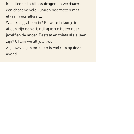
het alleen zijn bij ons dragen en we daarmee 
een dragend veld kunnen neerzetten met 
elkaar, voor elkaar....
Waar sta jij alleen in? En waarin kun je in 
alleen zijn de verbinding terug halen naar 
jezelf en de ander. Bestaat er zoiets als alleen 
zijn? Of zijn we altijd all-een.
Al jouw vragen en delen is welkom op deze 
avond.
Meer info:
WY, Centrum voor Bewust-Zijn
Hugo de Grootlaan 85
3314 AG Dordrecht
06-10257152
kvk
60960604
btw NL002027390B39