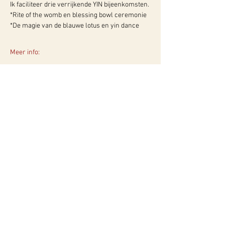
Ik faciliteer drie verrijkende YIN bijeenkomsten.
*Rite of the womb en blessing bowl ceremonie
*De magie van de blauwe lotus en yin dance
Meer info:
WY, Centrum voor Bewust-Zijn
Hugo de Grootlaan 85
3314 AG Dordrecht
06-10257152
kvk
60960604
btw NL002027390B39
Of neem contact met ons op via ons
contactformulier!
Privacyverklaring
Algemene Voorwaarden