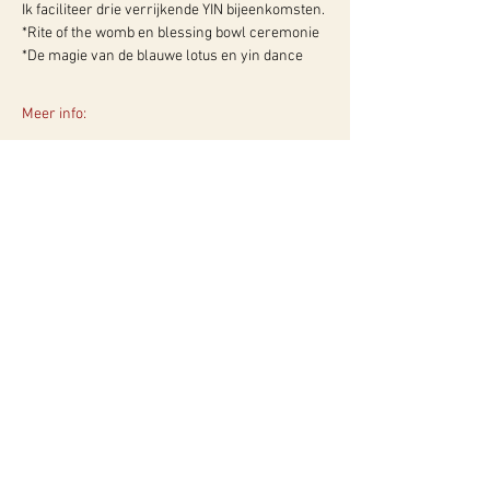
Ik faciliteer drie verrijkende YIN bijeenkomsten.
*Rite of the womb en blessing bowl ceremonie
*De magie van de blauwe lotus en yin dance
Meer info:
WY, Centrum voor Bewust-Zijn
Hugo de Grootlaan 85
3314 AG Dordrecht
06-10257152
kvk
60960604
btw NL002027390B39
Of neem contact met ons op via ons
contactformulier!
Privacyverklaring
Algemene Voorwaarden