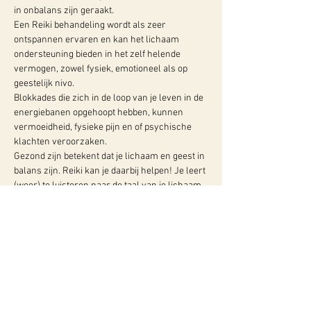
in onbalans zijn geraakt.

Een Reiki behandeling wordt als zeer 
ontspannen ervaren en kan het lichaam 
ondersteuning bieden in het zelf helende 
vermogen, zowel fysiek, emotioneel als op 
geestelijk nivo.

Blokkades die zich in de loop van je leven in de 
energiebanen opgehoopt hebben, kunnen 
vermoeidheid, fysieke pijn en of psychische 
klachten veroorzaken. 

Gezond zijn betekent dat je lichaam en geest in 
balans zijn. Reiki kan je daarbij helpen! Je leert 
(weer) te luisteren naar de taal van je lichaam…
Meer info:
WY, Centrum voor Bewust-Zijn