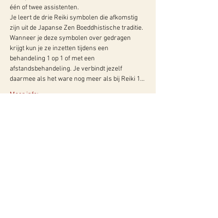
één of twee assistenten.
Je leert de drie Reiki symbolen die afkomstig 
zijn uit de Japanse Zen Boeddhistische traditie. 
Wanneer je deze symbolen over gedragen 
krijgt kun je ze inzetten tijdens een 
behandeling 1 op 1 of met een 
afstandsbehandeling. Je verbindt jezelf 
daarmee als het ware nog meer als bij Reiki 1…
Meer info:
WY, Centrum voor Bewust-Zijn
Hugo de Grootlaan 85
3314 AG Dordrecht
06-10257152
kvk
60960604
btw NL002027390B39