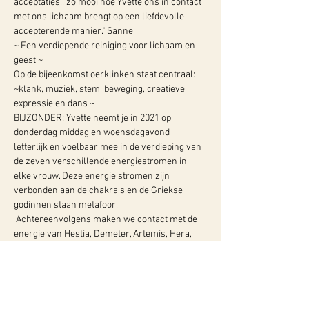
acceptaties.. zo mooi hoe Yvette ons in contact 
met ons lichaam brengt op een liefdevolle 
accepterende manier." Sanne
~ Een verdiepende reiniging voor lichaam en 
geest ~
Op de bijeenkomst oerklinken staat centraal: 
~klank, muziek, stem, beweging, creatieve 
expressie en dans ~
BIJZONDER: Yvette neemt je in 2021 op 
donderdag middag en woensdagavond 
letterlijk en voelbaar mee in de verdieping van 
de zeven verschillende energiestromen in 
elke vrouw. Deze energie stromen zijn 
verbonden aan de chakra's en de Griekse 
godinnen staan metafoor.
 Achtereenvolgens maken we contact met de 
energie van Hestia, Demeter, Artemis, Hera, 
Athena, Persephone en Aphrodite. Dit doen we 
dmv…
Meer info: