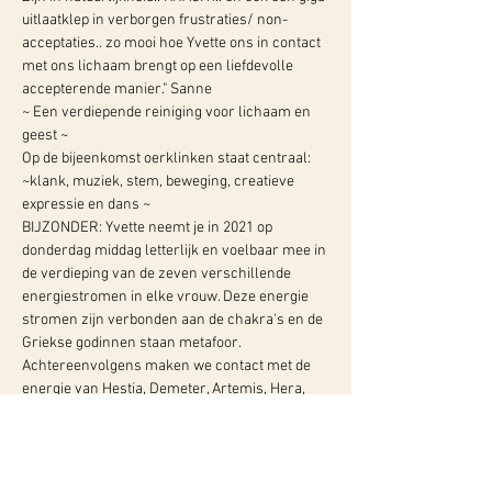
uitlaatklep in verborgen frustraties/ non-
acceptaties.. zo mooi hoe Yvette ons in contact 
met ons lichaam brengt op een liefdevolle 
accepterende manier." Sanne
~ Een verdiepende reiniging voor lichaam en 
geest ~
Op de bijeenkomst oerklinken staat centraal: 
~klank, muziek, stem, beweging, creatieve 
expressie en dans ~
BIJZONDER: Yvette neemt je in 2021 op 
donderdag middag letterlijk en voelbaar mee in 
de verdieping van de zeven verschillende 
energiestromen in elke vrouw. Deze energie 
stromen zijn verbonden aan de chakra's en de 
Griekse godinnen staan metafoor.
Achtereenvolgens maken we contact met de 
energie van Hestia, Demeter, Artemis, Hera, 
Athena, Persephone en Aphrodite. Dit doen we 
dmv dans, drum,…
Meer info: