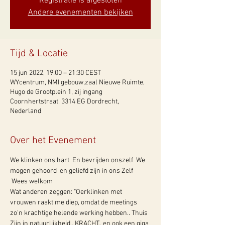
Registratie is afgesloten
Andere evenementen bekijken
Tijd & Locatie
15 jun 2022, 19:00 – 21:30 CEST
WYcentrum, NMI gebouw,zaal Nieuwe Ruimte,
Hugo de Grootplein 1, zij ingang
Coornhertstraat, 3314 EG Dordrecht,
Nederland
Over het Evenement
We klinken ons hart  En bevrijden onszelf  We 
mogen gehoord  en geliefd zijn in ons Zelf 
 Wees welkom 
Wat anderen zeggen: "Oerklinken met 
vrouwen raakt me diep, omdat de meetings 
zo'n krachtige helende werking hebben.. Thuis 
Zijn in natuurlijkheid.. KRACHT.. en ook een giga 