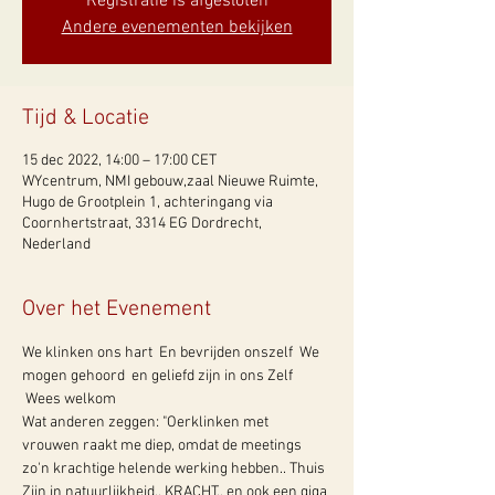
Registratie is afgesloten
Andere evenementen bekijken
Tijd & Locatie
15 dec 2022, 14:00 – 17:00 CET
WYcentrum, NMI gebouw,zaal Nieuwe Ruimte,
Hugo de Grootplein 1, achteringang via
Coornhertstraat, 3314 EG Dordrecht,
Nederland
Over het Evenement
We klinken ons hart  En bevrijden onszelf  We 
mogen gehoord  en geliefd zijn in ons Zelf 
 Wees welkom 
Wat anderen zeggen: "Oerklinken met 
vrouwen raakt me diep, omdat de meetings 
zo'n krachtige helende werking hebben.. Thuis 
Zijn in natuurlijkheid.. KRACHT.. en ook een giga 