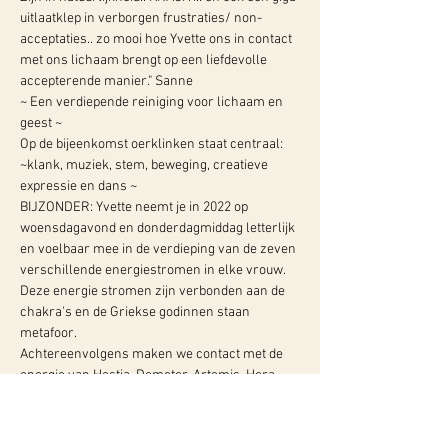
uitlaatklep in verborgen frustraties/ non-
acceptaties.. zo mooi hoe Yvette ons in contact 
met ons lichaam brengt op een liefdevolle 
accepterende manier." Sanne
~ Een verdiepende reiniging voor lichaam en 
geest ~
Op de bijeenkomst oerklinken staat centraal: 
~klank, muziek, stem, beweging, creatieve 
expressie en dans ~
BIJZONDER: Yvette neemt je in 2022 op 
woensdagavond en donderdagmiddag letterlijk 
en voelbaar mee in de verdieping van de zeven 
verschillende energiestromen in elke vrouw. 
Deze energie stromen zijn verbonden aan de 
chakra's en de Griekse godinnen staan 
metafoor.
Achtereenvolgens maken we contact met de 
energie van Hestia, Demeter, Artemis, Hera, 
Athena, Persephone en Aphrodite. Dit doen we 
dmv dans,…