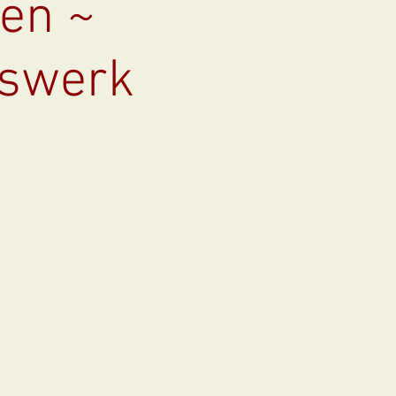
en ~
mswerk