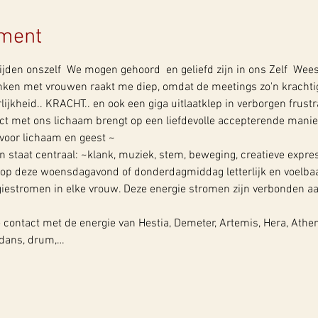
ement
ijden onszelf  We mogen gehoord  en geliefd zijn in ons Zelf  We
nken met vrouwen raakt me diep, omdat de meetings zo'n krachti
lijkheid.. KRACHT.. en ook een giga uitlaatklep in verborgen frustr
ct met ons lichaam brengt op een liefdevolle accepterende manie
voor lichaam en geest ~
 staat centraal: ~klank, muziek, stem, beweging, creatieve expre
op deze woensdagavond of donderdagmiddag letterlijk en voelbaa
giestromen in elke vrouw. Deze energie stromen zijn verbonden aa
ontact met de energie van Hestia, Demeter, Artemis, Hera, Athe
 dans, drum,…