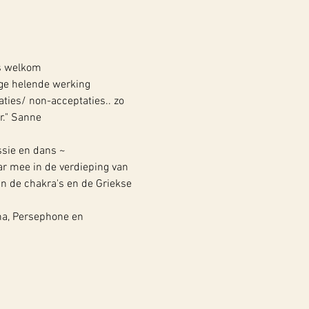
es welkom 
ge helende werking 
aties/ non-acceptaties.. zo 
r." Sanne
ssie en dans ~
r mee in de verdieping van 
n de chakra's en de Griekse 
na, Persephone en 