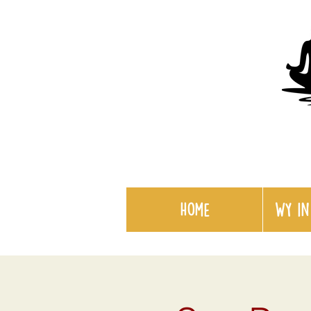
Home
WY in