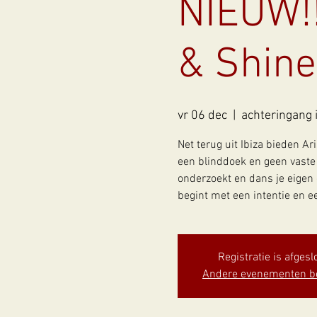
NIEUW!!
& Shine
vr 06 dec
  |  
achteringang 
Net terug uit Ibiza bieden Ar
een blinddoek en geen vaste 
onderzoekt en dans je eigen 
Registratie is afgesl
Andere evenementen b