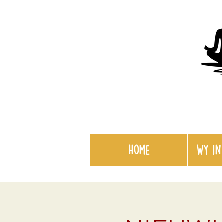
Home
WY in