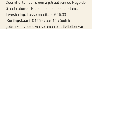
Coornhertstraat is een zijstraat van de Hugo de 
Groot rotonde. Bus en trein op loopafstand.  
Investering: Losse meditatie € 15,00 
 Kortingskaart  € 125,- voor 10 x (ook te 
gebruiken voor diverse andere activiteiten van 
WY Centrum voor bewustzijn) of  € 62,50 voor 5x
WY, Centrum voor Bewust-Zijn
Hugo de Grootlaan 85
3314 AG Dordrecht
06-10257152
kvk
60960604
btw NL002027390B39
Of neem contact met ons op via ons
contactformulier!
Privacyverklaring
Algemene Voorwaarden
Instagram