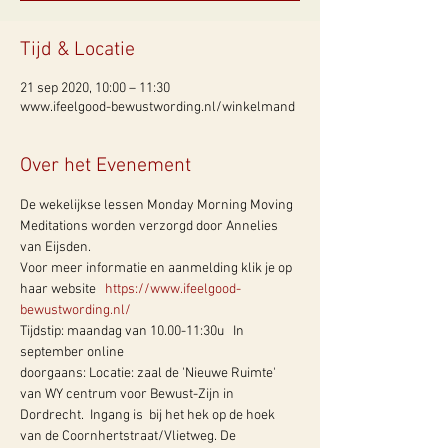
Tijd & Locatie
21 sep 2020, 10:00 – 11:30
www.ifeelgood-bewustwording.nl/winkelmand
Over het Evenement
De wekelijkse lessen Monday Morning Moving 
Meditations worden verzorgd door Annelies 
van Eijsden.
Voor meer informatie en aanmelding klik je op 
haar website   
https://www.ifeelgood-
bewustwording.nl/
Tijdstip: maandag van 10.00-11:30u   In 
september online
doorgaans: Locatie: zaal de 'Nieuwe Ruimte' 
van WY centrum voor Bewust-Zijn in 
Dordrecht.  Ingang is  bij het hek op de hoek 
van de Coornhertstraat/Vlietweg. De 