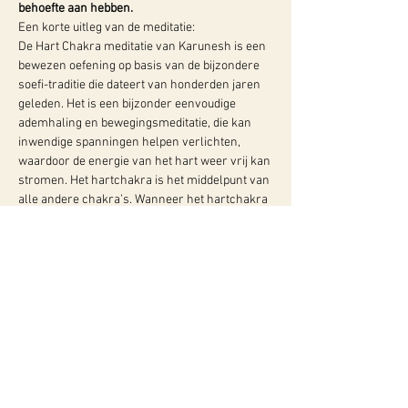
behoefte aan hebben.
Een korte uitleg van de meditatie:
De Hart Chakra meditatie van Karunesh is een 
bewezen oefening op basis van de bijzondere 
soefi-traditie die dateert van honderden jaren 
geleden. Het is een bijzonder eenvoudige 
ademhaling en bewegingsmeditatie, die kan 
inwendige spanningen helpen verlichten, 
waardoor de energie van het hart weer vrij kan 
stromen. Het hartchakra is het middelpunt van 
alle andere chakra’s. Wanneer het hartchakra 
is het middelpunt van alle andere chakra’s. 
Wanneer het hartchakra open is, kan alle…
Meer info:
WY, Centrum voor Bewust-Zijn
Hugo de Grootlaan 85
3314 AG Dordrecht
06-10257152