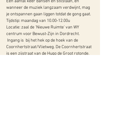
Een aantal keer dansen en stilstaan, en 
wanneer de muziek langzaam verdwijnt, mag 
je ontspannen gaan liggen totdat de gong gaat.
Tijdstip: maandag van 10.00-12.00u  
Locatie: zaal de 'Nieuwe Ruimte' van WY 
centrum voor Bewust-Zijn in Dordrecht. 
 Ingang is  bij het hek op de hoek van de 
Coornhertstraat/Vlietweg. De Coornhertstraat 
is een zijstraat van de Hugo de Groot rotonde. 
Bus en trein op loopafstand.  
Meer info:
WY, Centrum voor Bewust-Zijn
Hugo de Grootlaan 85
3314 AG Dordrecht
06-10257152
kvk
60960604
btw NL002027390B39
Of neem contact met ons op via ons