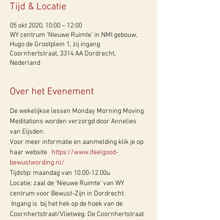
Tijd & Locatie
05 okt 2020, 10:00 – 12:00
WY centrum 'Nieuwe Ruimte' in NMI gebouw,
Hugo de Grootplein 1, zij ingang
Coornhertstraat, 3314 AA Dordrecht,
Nederland
Over het Evenement
De wekelijkse lessen Monday Morning Moving 
Meditations worden verzorgd door Annelies 
van Eijsden.
Voor meer informatie en aanmelding klik je op 
haar website   
https://www.ifeelgood-
bewustwording.nl/
Tijdstip: maandag van 10.00-12.00u  
Locatie: zaal de 'Nieuwe Ruimte' van WY 
centrum voor Bewust-Zijn in Dordrecht. 
 Ingang is  bij het hek op de hoek van de 
Coornhertstraat/Vlietweg. De Coornhertstraat 