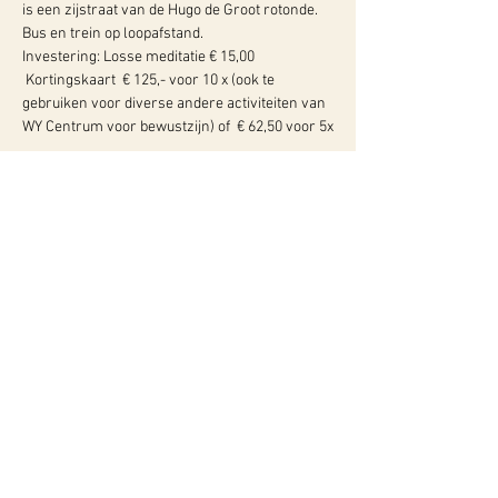
is een zijstraat van de Hugo de Groot rotonde. 
Bus en trein op loopafstand.  
Investering: Losse meditatie € 15,00 
 Kortingskaart  € 125,- voor 10 x (ook te 
gebruiken voor diverse andere activiteiten van 
WY Centrum voor bewustzijn) of  € 62,50 voor 5x
WY, Centrum voor Bewust-Zijn
Hugo de Grootlaan 85
3314 AG Dordrecht
06-10257152
kvk
60960604
btw NL002027390B39
Of neem contact met ons op via ons
contactformulier!
Privacyverklaring