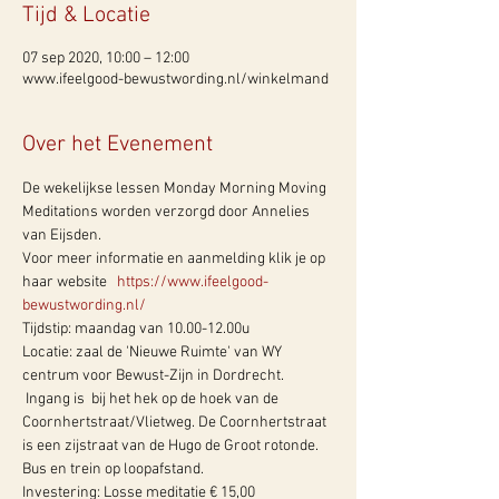
Tijd & Locatie
07 sep 2020, 10:00 – 12:00
www.ifeelgood-bewustwording.nl/winkelmand
Over het Evenement
De wekelijkse lessen Monday Morning Moving 
Meditations worden verzorgd door Annelies 
van Eijsden.
Voor meer informatie en aanmelding klik je op 
haar website   
https://www.ifeelgood-
bewustwording.nl/
Tijdstip: maandag van 10.00-12.00u  
Locatie: zaal de 'Nieuwe Ruimte' van WY 
centrum voor Bewust-Zijn in Dordrecht. 
 Ingang is  bij het hek op de hoek van de 
Coornhertstraat/Vlietweg. De Coornhertstraat 
is een zijstraat van de Hugo de Groot rotonde. 
Bus en trein op loopafstand.  
Investering: Losse meditatie € 15,00 