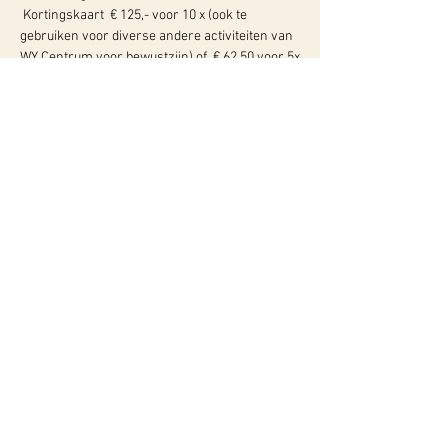
 Kortingskaart  € 125,- voor 10 x (ook te 
gebruiken voor diverse andere activiteiten van 
WY Centrum voor bewustzijn) of  € 62,50 voor 5x
WY, Centrum voor Bewust-Zijn
Hugo de Grootlaan 85
3314 AG Dordrecht
06-10257152
kvk
60960604
btw NL002027390B39
Of neem contact met ons op via ons
contactformulier!
Privacyverklaring
Algemene Voorwaarden
Instagram
Geef ons een like of volg ons ook op
onze social media!