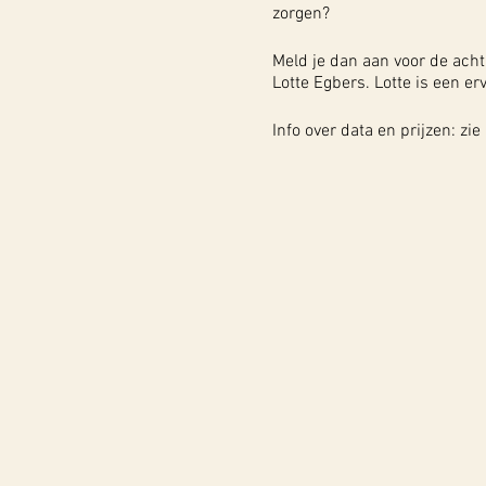
zorgen?
Meld je dan aan voor de ach
Lotte Egbers. Lotte is een e
Info over data en prijzen: z
Aanmelden of contacten met 