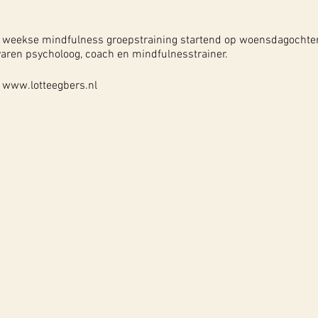
t weekse mindfulness groepstraining startend op woensdagochten
rvaren psycholoog, coach en mindfulnesstrainer.
ie www.lotteegbers.nl
Lotte via: info@lotteegbers.nl