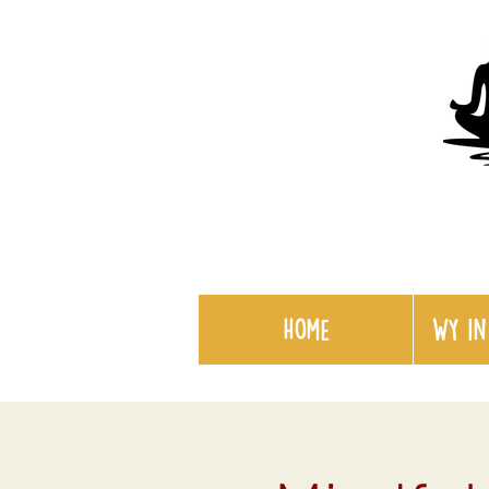
Home
WY in