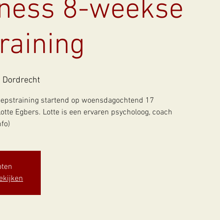
lness 8-weekse
raining
 Dordrecht
epstraining startend op woensdagochtend 17
otte Egbers. Lotte is een ervaren psycholoog, coach
fo)
oten
ekijken