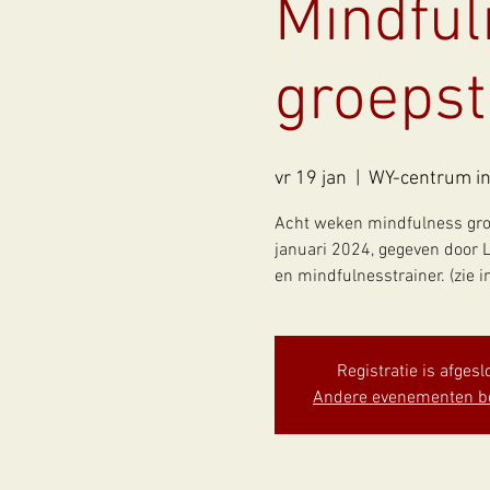
Mindfu
groepst
vr 19 jan
  |  
WY-centrum in
Acht weken mindfulness gro
januari 2024, gegeven door L
en mindfulnesstrainer. (zie in
Registratie is afgesl
Andere evenementen b