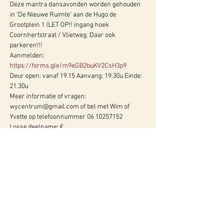
Deze mantra dansavonden worden gehouden 
in 'De Nieuwe Ruimte' aan de Hugo de 
Grootplein 1 (LET OP!! ingang hoek 
Coornhertstraat / Vlietweg. Daar ook 
parkeren!!! 
Aanmelden: 
https://forms.gle/m9eGB2buKV2CsH3p9
Deur open: vanaf 19.15 Aanvang: 19.30u Einde: 
21.30u  
Meer informatie of vragen: 
wycentrum@gmail.com of bel met Wim of 
Yvette op telefoonnummer 06 10257152 
Losse deelname: €…
Meer info:
WY, Centrum voor Bewust-Zijn
Hugo de Grootlaan 85