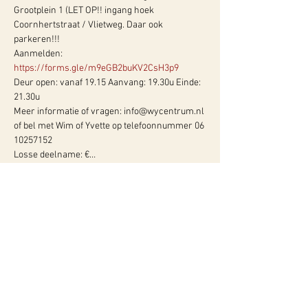
Grootplein 1 (LET OP!! ingang hoek 
Coornhertstraat / Vlietweg. Daar ook 
parkeren!!! 
Aanmelden: 
https://forms.gle/m9eGB2buKV2CsH3p9
Deur open: vanaf 19.15 Aanvang: 19.30u Einde: 
21.30u  
Meer informatie of vragen: info@wycentrum.nl 
of bel met Wim of Yvette op telefoonnummer 06 
10257152 
Losse deelname: €…
Meer info:
WY, Centrum voor Bewust-Zijn
Hugo de Grootlaan 85
3314 AG Dordrecht