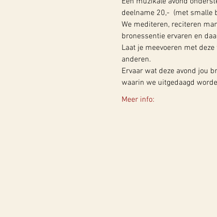
Een muzikale avond onderst
deelname 20,-  (met smalle b
We mediteren, reciteren mantr
bronessentie ervaren en daa
Laat je meevoeren met deze w
anderen.
Ervaar wat deze avond jou bre
waarin we uitgedaagd word
Meer info: