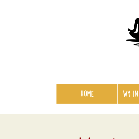
Home
WY in