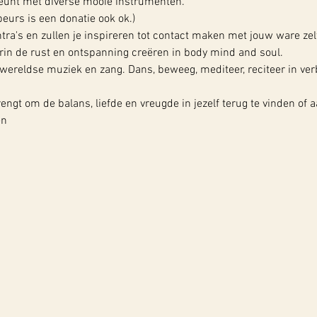
eunt met diverse mooie instrumenten.
eurs is een donatie ook ok.)
a's en zullen je inspireren tot contact maken met jouw ware zelf. 
rin de rust en ontspanning creëren in body mind and soul.
ereldse muziek en zang. Dans, beweeg, mediteer, reciteer in ver
ngt om de balans, liefde en vreugde in jezelf terug te vinden of a
en