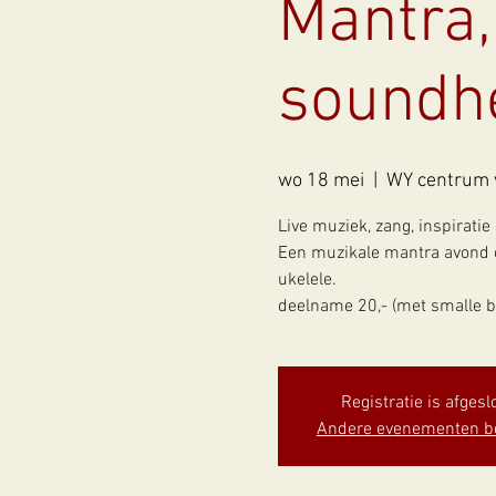
Mantra,
soundh
wo 18 mei
  |  
WY centrum 
Live muziek, zang, inspiratie
Een muzikale mantra avond o
ukelele.
deelname 20,- (met smalle be
Registratie is afgesl
Andere evenementen b